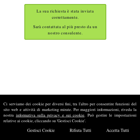
La sua richiesta è stata inviata
correttamente.
Sarà contattata al più presto da un
nostro consulente.
Ci serviamo dei cookie per diversi fini, tra l'altro per consentire funzioni del
sito web e attività di marketing mirate. Per maggiori informazioni, riveda la
nostra
informativa sulla privacy e sui cookie
. Può gestire le impostazioni
Notaio SCORNAJENGHI Studio Associato
relative ai cookie, cliccando su 'Gestisci Cookie'.
Piazzale Genova, 5
Gestisci Cookie
Rifiuta Tutti
Accetta Tutti
87036 Rende (CS)
Tel. 0984.467682